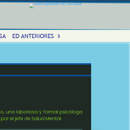
SA
ED ANTERIORES
co, una laboriosa y formal psicóloga
or el jefe de Salud Mental.