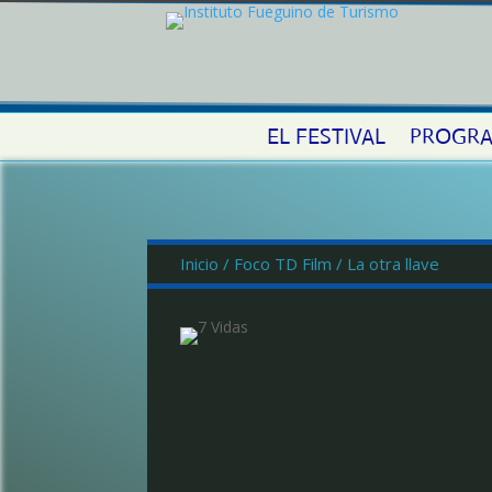
EL FESTIVAL
PROGRA
Inicio
/
Foco TD Film
/ La otra llave