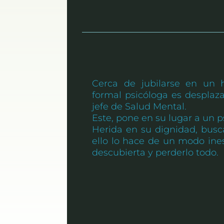
Cerca de jubilarse en un h
formal psicóloga es desplaza
jefe de Salud Mental.
Este, pone en su lugar a un p
Herida en su dignidad, busca
ello lo hace de un modo ines
descubierta y perderlo todo.