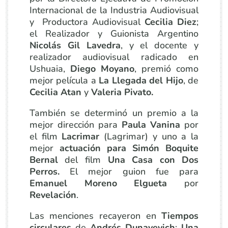
Internacional de la Industria Audiovisual
y Productora Audiovisual
Cecilia Diez
;
el Realizador y Guionista Argentino
Nicolás Gil Lavedra
, y el docente y
realizador audiovisual radicado en
Ushuaia,
Diego Moyano
, premió como
mejor película a
La Llegada del Hijo
, de
Cecilia Atan
y
Valeria Pivato.
También se determinó un premio a la
mejor dirección para
Paula Vanina
por
el film
Lacrimar
(Lagrimar) y uno a la
mejor
actuación para Simón Boquite
Bernal
del film
Una Casa con Dos
Perros.
El mejor guion fue para
Emanuel Moreno Elgueta
por
Revelación
.
Las menciones recayeron en
Tiempos
circulares
de
Andrés Dunayevich
;
Una