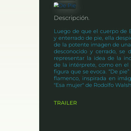
Descripción.
Luego de que el cuerpo de E
y enterrado de pie, ella despi
de la potente imagen de una
desconocido y cerrado, se d
representar la idea de la in
de la intérprete, como en el
figura que se evoca. “De pie
flamenco, inspirada en imág
"Esa mujer" de Rodolfo Walsh
TRAILER