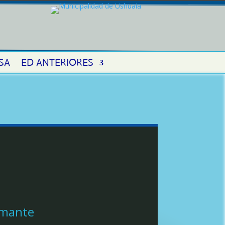
SA
ED ANTERIORES
amante