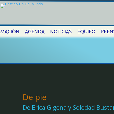
MACIÓN
AGENDA
NOTICIAS
EQUIPO
PREN
De pie
De Erica Gigena y Soledad Bust