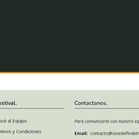
estival.
Contactanos.
cé al Equipo
Para comunicarte con nuestro eq
minos y Condiciones
Email:
contacto@cinedelfinde