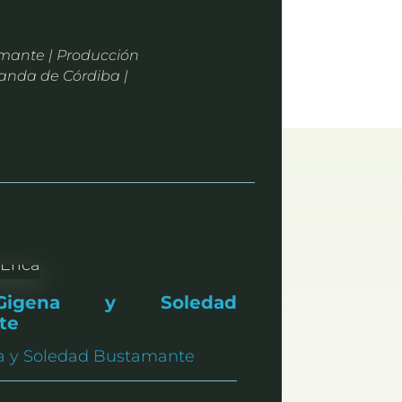
amante | Producción
rnanda de Córdiba |
Gigena y Soledad
te
a y Soledad Bustamante