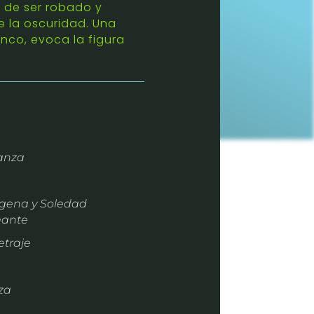
 de ser robado y
e la oscuridad. Una
nco, evoca la figura
anza
igena y Soledad
ante
traje
za