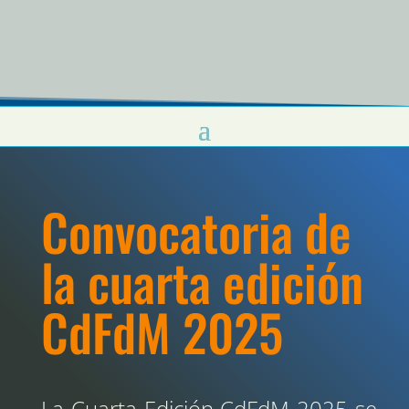
Convocatoria de
la cuarta edición
CdFdM 2025
La Cuarta Edición CdFdM 2025 se