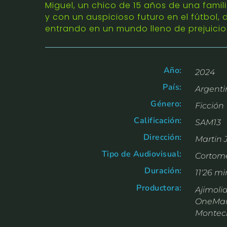
Miguel, un chico de 15 años de una famil
y con un auspicioso futuro en el fútbol,
entrando en un mundo lleno de prejuici
Año:
2024
País:
Argentin
Género:
Ficción
Calificación:
SAM13
Dirección:
Martin 
Tipo de Audiovisual:
Cortome
Duración:
11'26 mi
Productora:
Ajimolid
OneManD
Montec