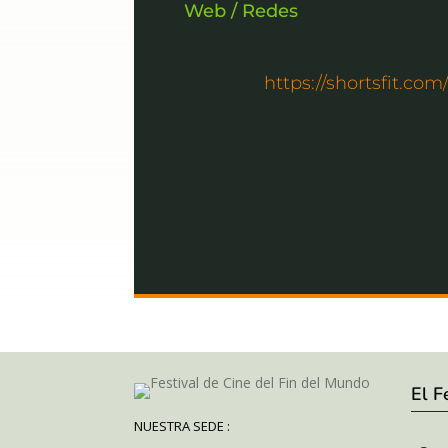
Web / Redes
https://shortsfit.co
El F
NUESTRA SEDE :