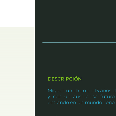
DESCRIPCIÓN
Miguel, un chico de 15 años 
y con un auspicioso futuro
entrando en un mundo lleno 