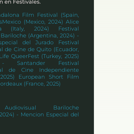
n en Festivales.
alona Film Festival (Spain,
sMexico (Mexico, 2024) Alice
tà (Italy, 2024) Festival
 Bariloche (Argentina, 2024) -
pecial del Jurado Festival
al de Cine de Quito (Ecuador,
Life QueerFest (Turkey, 2025)
- Santander Festival
nal de Cine Independiente
 2025) European Short Film
Bordeaux (France, 2025)
 Audiovisual Bariloche
 2024) - Mencion Especial del