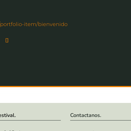
m/portfolio-item/bienvenido
estival.
Contactanos.