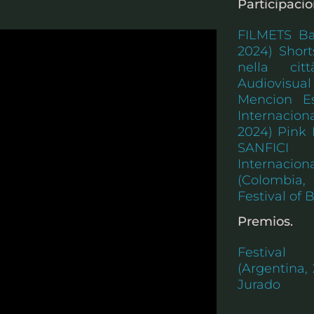
Participacio
FILMETS Bad
2024) Short
nella cit
Audiovisual
Mencion Es
Internacion
2024) Pink 
SANFICI 
Internacio
(Colombia,
Festival of 
Premios.
Festival
(Argentina,
Jurado