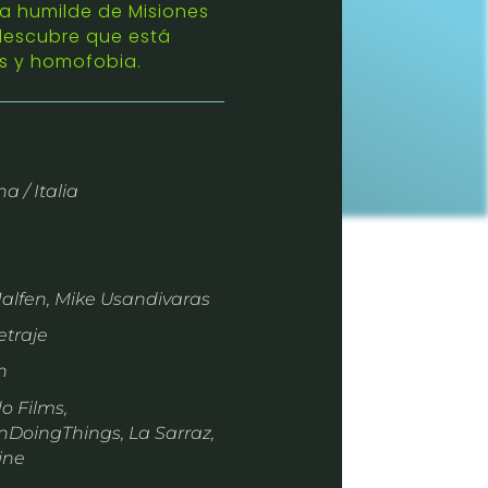
ia humilde de Misiones
 descubre que está
os y homofobia.
a / Italia
Jalfen, Mike Usandivaras
traje
n
o Films,
oingThings, La Sarraz,
ine