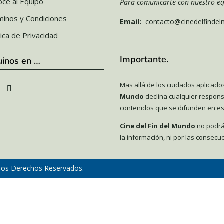
cé al Equipo
Para comunicarte con nuestro eq
minos y Condiciones
Email:
contacto@cinedelfinde
tica de Privacidad
Importante.
uinos en …
Mas allá de los cuidados aplicado
Mundo
declina cualquier respons
contenidos que se difunden en est
Cine del Fin del Mundo
no podrá
la información, ni por las consecue
los Derechos Reservados.