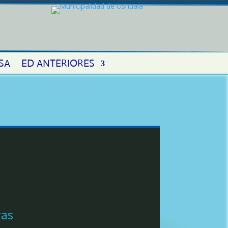
SA
ED ANTERIORES
ras