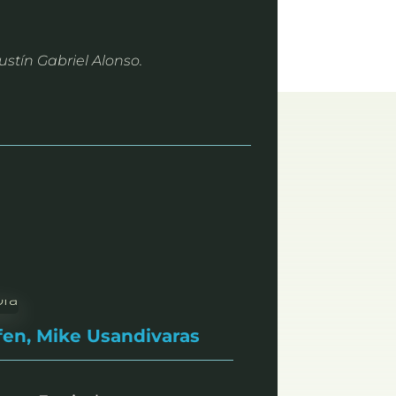
stín Gabriel Alonso.
fen, Mike Usandivaras